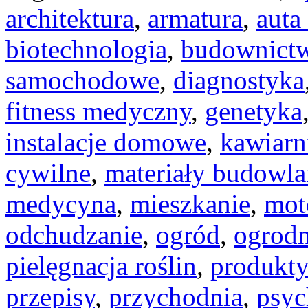
architektura
,
armatura
,
auta
biotechnologia
,
budownict
samochodowe
,
diagnostyka
fitness medyczny
,
genetyka
instalacje domowe
,
kawiarn
cywilne
,
materiały budowla
medycyna
,
mieszkanie
,
mot
odchudzanie
,
ogród
,
ogrod
pielęgnacja roślin
,
produkt
przepisy
,
przychodnia
,
psyc