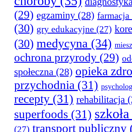
choroby
(35)
diagnostyk
(29)
egzaminy
(28)
farmacja
(30)
kore
gry edukacyjne
(27)
medycyna
(34)
(30)
miesz
ochrona przyrody
(29)
od
opieka zdr
społeczna
(28)
przychodnia
(31)
psycholog
recepty
(31)
rehabilitacja
(
szkoła
superfoods
(31)
transport publiczny
(27)