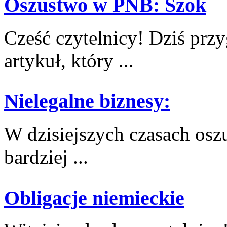
Oszustwo w PNB: Szok
Cześć ⁣czytelnicy! Dziś prz
artykuł,⁣ który ...
Nielegalne biznesy:
W dzisiejszych czasach ⁢oszu
bardziej ...
Obligacje niemieckie