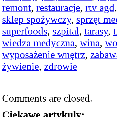
remont
,
restauracje
,
rtv agd
sklep spożywczy
,
sprzęt m
superfoods
,
szpital
,
tarasy
,
wiedza medyczna
,
wina
,
wo
wyposażenie wnętrz
,
zabaw
żywienie
,
zdrowie
Comments are closed.
Ciekawe artykuly: